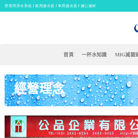
Skip
營業用淨水系統 / 家用濾水器 / 車用濾水器 / 濾心濾材
to
content
首頁
一杯水知識
MIG滅菌
經營理念