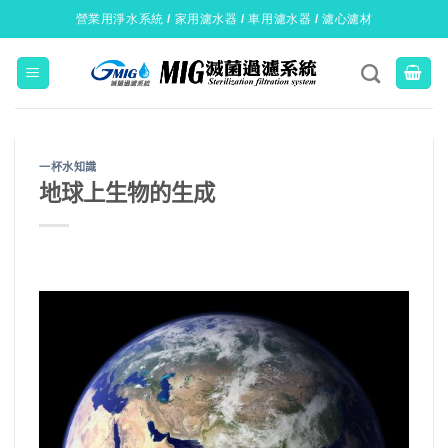
Skip
營業用淨水系統 / 家用濾水器 / 車用濾水器 / 濾心濾材
to
content
一杯水知識
地球上生物的生成